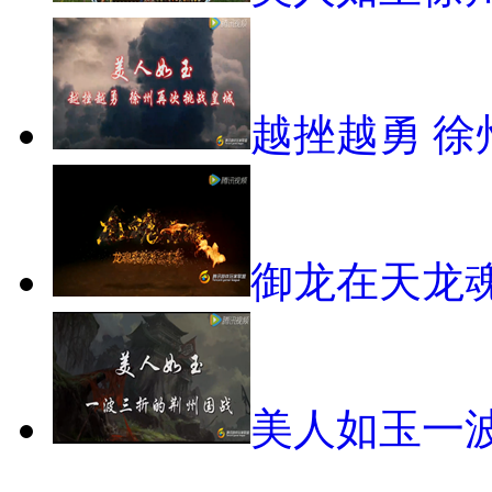
越挫越勇 徐
御龙在天龙
美人如玉一