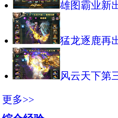
雄图霸业新出
猛龙逐鹿再出
风云天下第
更多>>