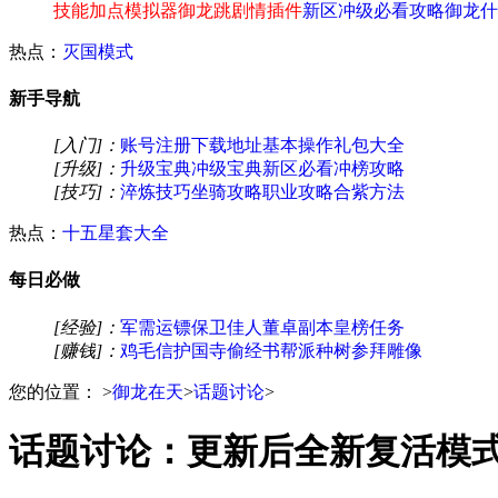
技能加点模拟器
御龙跳剧情插件
新区冲级必看攻略
御龙什
热点：
灭国模式
新手导航
[入门]：
账号注册
下载地址
基本操作
礼包大全
[升级]：
升级宝典
冲级宝典
新区必看
冲榜攻略
[技巧]：
淬炼技巧
坐骑攻略
职业攻略
合紫方法
热点：
十五星套大全
每日必做
[经验]：
军需运镖
保卫佳人
董卓副本
皇榜任务
[赚钱]：
鸡毛信
护国寺偷经书
帮派种树
参拜雕像
您的位置：
>
御龙在天
>
话题讨论
>
话题讨论：更新后全新复活模