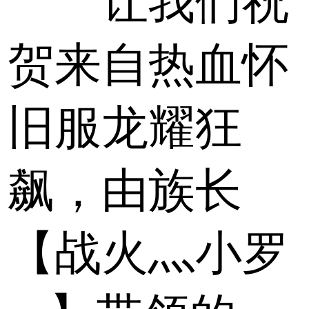
让我们祝
贺来自热血怀
旧服龙耀狂
飙，由族长
【战火灬小罗