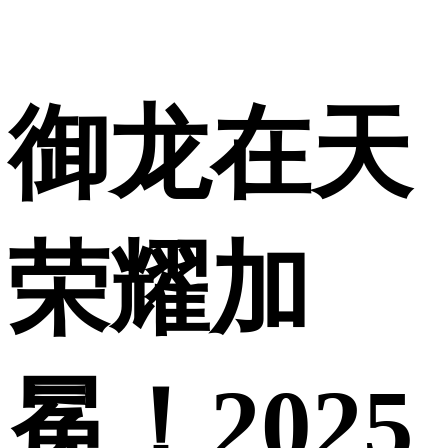
御龙在天
荣耀加
冕！2025