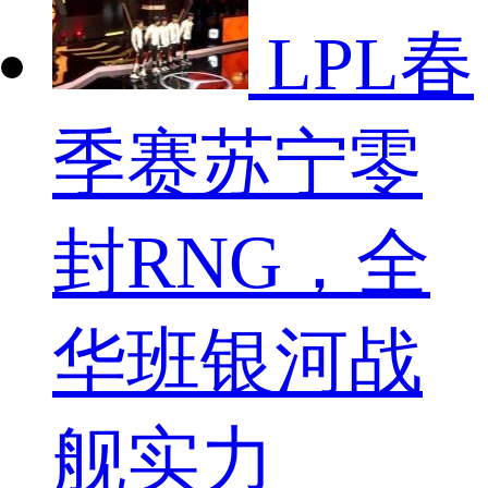
LPL春
季赛苏宁零
封RNG，全
华班银河战
舰实力