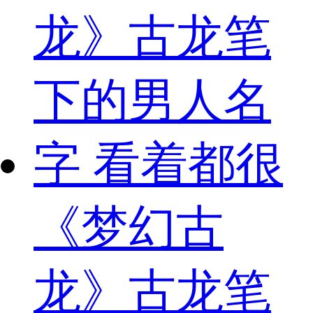
《梦幻古
龙》古龙笔