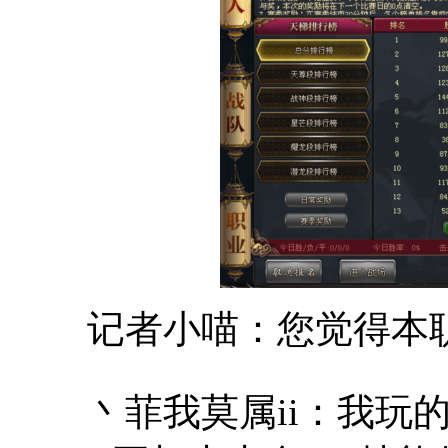
记者小喵：您觉得本职
丶菲我莫属ii：我玩的