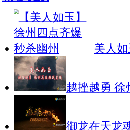
美人如
越挫越勇 徐
御龙在天龙