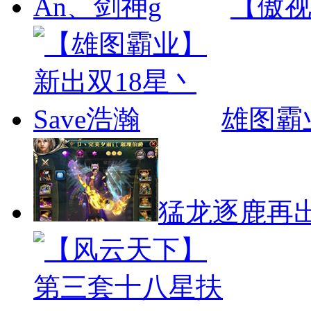
【傲视
雄图霸
猛龙逐鹿再出