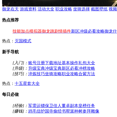
御龙在天
游戏资料
活动大全
职业攻略
坐骑选择
截图壁纸
视频
热点推荐
技能加点模拟器
御龙跳剧情插件
新区冲级必看攻略
御龙什
热点：
灭国模式
新手导航
[入门]：
账号注册
下载地址
基本操作
礼包大全
[升级]：
升级宝典
冲级宝典
新区必看
冲榜攻略
[技巧]：
淬炼技巧
坐骑攻略
职业攻略
合紫方法
热点：
十五星套大全
每日必做
[经验]：
军需运镖
保卫佳人
董卓副本
皇榜任务
[赚钱]：
鸡毛信
护国寺偷经书
帮派种树
参拜雕像