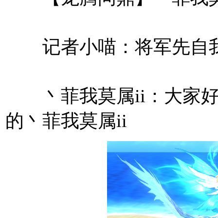
记者小喵：将军先自我
丶菲我莫属ii：大家好
的丶菲我莫属ii