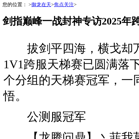
您的位置：
>
御龙在天
>
焦点关注
>
剑指巅峰一战封神专访2025年
拔剑平四海，横戈却万
1V1跨服天梯赛已圆满落
个分组的天梯赛冠军，一
悟。
公测服冠军
【龙腾问鼎】丶菲我莫属