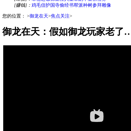
[赚钱]：
鸡毛信
护国寺偷经书
帮派种树
参拜雕像
您的位置：
>
御龙在天
>
焦点关注
>
御龙在天：假如御龙玩家老了