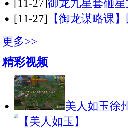
[11-27]
御龙九星套砸星
[11-27]
【御龙谋略课】
更多>>
精彩视频
美人如玉徐