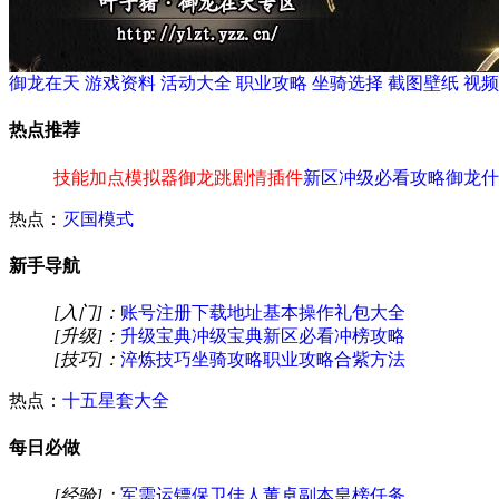
御龙在天
游戏资料
活动大全
职业攻略
坐骑选择
截图壁纸
视频
热点推荐
技能加点模拟器
御龙跳剧情插件
新区冲级必看攻略
御龙什
热点：
灭国模式
新手导航
[入门]：
账号注册
下载地址
基本操作
礼包大全
[升级]：
升级宝典
冲级宝典
新区必看
冲榜攻略
[技巧]：
淬炼技巧
坐骑攻略
职业攻略
合紫方法
热点：
十五星套大全
每日必做
[经验]：
军需运镖
保卫佳人
董卓副本
皇榜任务