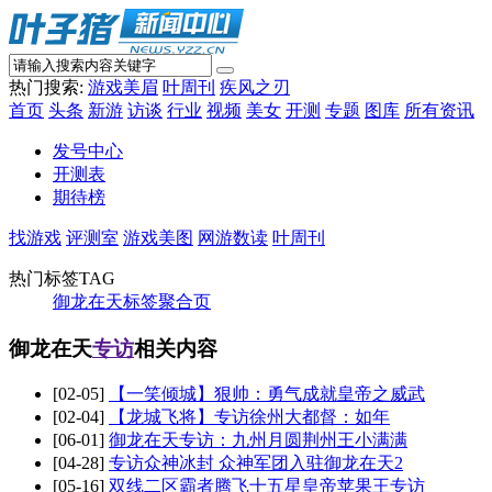
热门搜索:
游戏美眉
叶周刊
疾风之刃
首页
头条
新游
访谈
行业
视频
美女
开测
专题
图库
所有资讯
发号中心
开测表
期待榜
找游戏
评测室
游戏美图
网游数读
叶周刊
热门标签TAG
御龙在天标签聚合页
御龙在天
专访
相关内容
[02-05]
【一笑倾城】狠帅：勇气成就皇帝之威武
[02-04]
【龙城飞将】专访徐州大都督：如年
[06-01]
御龙在天专访：九州月圆荆州王小满满
[04-28]
专访众神冰封 众神军团入驻御龙在天2
[05-16]
双线二区霸者腾飞十五星皇帝苹果王专访