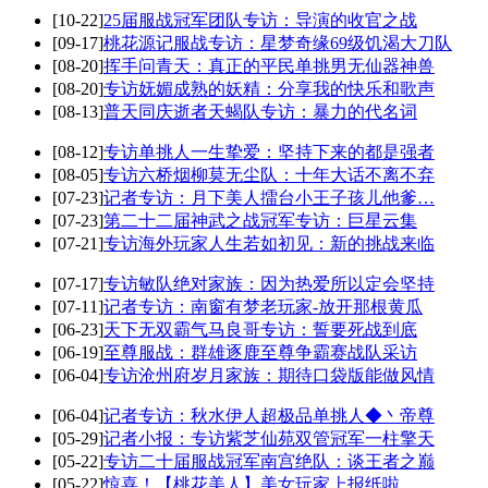
[10-22]
25届服战冠军团队专访：导演的收官之战
[09-17]
桃花源记服战专访：星梦奇缘69级饥渴大刀队
[08-20]
挥手问青天：真正的平民单挑男无仙器神兽
[08-20]
专访妩媚成熟的妖精：分享我的快乐和歌声
[08-13]
普天同庆逝者天蝎队专访：暴力的代名词
[08-12]
专访单挑人一生挚爱：坚持下来的都是强者
[08-05]
专访六桥烟柳莫无尘队：十年大话不离不弃
[07-23]
记者专访：月下美人擂台小王子孩儿他爹…
[07-23]
第二十二届神武之战冠军专访：巨星云集
[07-21]
专访海外玩家人生若如初见：新的挑战来临
[07-17]
专访敏队绝对家族：因为热爱所以定会坚持
[07-11]
记者专访：南窗有梦老玩家-放开那根黄瓜
[06-23]
天下无双霸气马良哥专访：誓要死战到底
[06-19]
至尊服战：群雄逐鹿至尊争霸赛战队采访
[06-04]
专访沧州府岁月家族：期待口袋版能做风情
[06-04]
记者专访：秋水伊人超极品单挑人◆丶帝尊
[05-29]
记者小报：专访紫芝仙苑双管冠军一柱擎天
[05-22]
专访二十届服战冠军南宫绝队：谈王者之巅
[05-22]
惊喜！【桃花美人】美女玩家上报纸啦