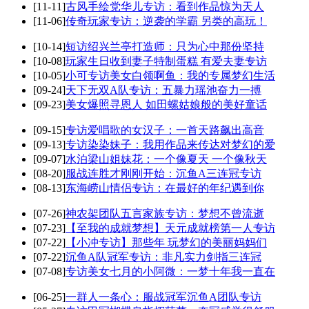
[11-11]
古风手绘党华儿专访：看到作品惊为天人
[11-06]
传奇玩家专访：逆袭的学霸 另类的高玩！
[10-14]
短访绍兴兰亭打造师：只为心中那份坚持
[10-08]
玩家生日收到妻子特制蛋糕 有爱夫妻专访
[10-05]
小可专访美女白领啊鱼：我的专属梦幻生活
[09-24]
天下无双A队专访：五暴力瑶池奋力一搏
[09-23]
美女爆照寻恩人 如田螺姑娘般的美好童话
[09-15]
专访爱唱歌的女汉子：一首天路飙出高音
[09-13]
专访染染妹子：我用作品来传达对梦幻的爱
[09-07]
水泊梁山姐妹花：一个像夏天 一个像秋天
[08-20]
服战连胜才刚刚开始：沉鱼A三连冠专访
[08-13]
东海崂山情侣专访：在最好的年纪遇到你
[07-26]
神农架团队五言家族专访：梦想不曾流逝
[07-23]
【至我的成就梦想】天元成就榜第一人专访
[07-22]
【小冲专访】那些年 玩梦幻的美丽妈妈们
[07-22]
沉鱼A队冠军专访：非凡实力剑指三连冠
[07-08]
专访美女七月的小阿微：一梦十年我一直在
[06-25]
一群人一条心：服战冠军沉鱼A团队专访