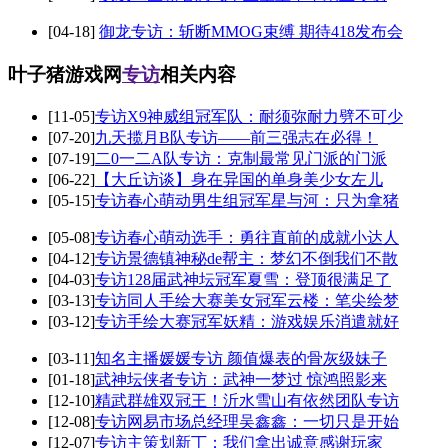
[04-18]
御龙专访：斩断MMOG束缚 期待418发布会
叶子猪游戏网
专访
相关内容
[11-05]
专访X9神威组冠军队：耐须弥耐力劈不可少
[07-20]
九天揽月B队专访——前三强志在必得！
[07-19]
二0一二A队专访：克制最常见门派的门派
[06-22]
【大丘访谈】身在异国的单身美少女左儿
[05-15]
专访春心萌动男生组冠军星与河：只为拿猪
[05-08]
专访春心萌动选手：勇往直前的成就小达人
[04-12]
专访景德镇神秘de帮主：梦幻不倒我们不散
[04-03]
专访128届武神坛冠军夏雪：登顶很满足了
[03-13]
专访同人手绘大赛美女冠军云楼：笔尖绘梦
[03-12]
专访手绘大赛冠军妖精：游戏娱乐消遣就好
[03-11]
知名主播媛媛专访 颜值爆表的骨灰级妹子
[01-18]
武神坛侠者专访：武神一梦过 惊鸿照影来
[12-10]
精武群雄双冠王！沂水雪山有依然团队专访
[12-08]
专访网易市场总经理吴鑫鑫：一切只是开始
[12-07]
专访主策划新丁：我们拿出诚意感谢玩家