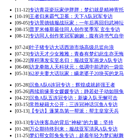
[11-12]
专访青花瓷玩家伊胖胖：梦幻就是精神寄托
[10-19]
王者归来霸气卫冕：天下A队冠军专访
[09-05]
专访景德镇服战玩家：一年后再回归武神坛
[08-15]
普罗米修斯最佳同人创作奖季军 玄生专访
[08-12]
专访同人创作奖冠军婉婉：腹有诗书气自华
[07-24]
叶子猪专访大话西游市场高级总监向浪
[07-23]
专访天才少女雅雅：青春有梦幻此生亦无悔
[06-22]
厚积薄发实至名归：服战亚军画龙A队专访
[06-08]
访龙拳散人天科状元：低调中前进的一袋盐
[05-31]
62岁夫妻大话玩家：瞒老婆子20块买的龙马
[05-28]
沉鱼A队6连冠专访：辉煌成就超强王者
[05-26]
再续前缘美女媛媛专访：静若处子动如脱兔
[04-22]
沉鱼A队五连冠专访：新壕入队无懈可击
[03-15]
常胜秘籍大公开：三连冠神话沉鱼A专访
[03-13]
【专访】蓬莱岛第一帮派：帮主皇室天兵
[03-13]
专访侠客岛的背后“神秘”的力量：坚持
[01-28]
万众期待终到来：服战亚军清风A队专访
[11-25]
梦幻帮女郎兔兔专访：趁着年轻为梦幻献舞