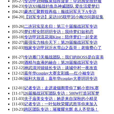
[05-27]
专访甲冠蝴蝶泉指挥菠萝：夺冠感觉很舒服
[04-23]
专访X9服战钓鱼岛神威团队 爱生活爱梦幻
[04-21]
豪杰汇聚辉煌再临：服战冠军天下A专访
[04-20]
【冠军专访】采访105联甲冠小梅沙问题征集
[03-26]
二连冠实至名归：第三十届服战冠军专访
[03-25]
梦幻帮女郎玥玥专访：我待梦幻如初恋
[03-18]
专访甲冠流花湖King：陪伴梦幻一起变老
[02-27]
最强实力独步天下：第29届服战冠军专访
[02-03]
独家专访甲冠沂水雪山之磊哥：老狼费心了
[01-27]
专访雁门关服战团队：我们的BOSS是白富美
[01-20]
酒精与血液的融合：第28届服战冠军专访
[12-12]
神武清河镇镇长专访：谈城中村一夜改造
[12-12]
嘉年华cosplay大赛玄彩娥----红小袖专访
[12-06]
福利大放送：嘉年华cosplay大赛玥玥专访
[12-01]
记者专访：走进凌烟阁带你了解小资PK赛
[11-17]
26届服战冠军团队专访：500W打造冠军梦
[11-03]
夫子庙美女专访：她是来自深秋的小精灵
[11-03]
记者专访：一叶知秋荣耀武胜等你来加入
[10-23]
跨区团队专访：璀璨耀光辉 名人齐登场！