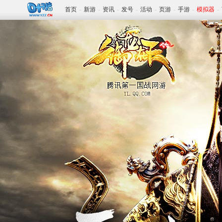
首页
-
新游
-
资讯
-
发号
-
活动
-
页游
-
手游
-
模拟器
-
www.yzz.cn