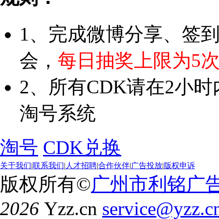
1、完成微博分享、签
会，
每日抽奖上限为5
2、所有CDK请在2小
淘号系统
淘号
CDK兑换
关于我们
|
联系我们
|
人才招聘
|
合作伙伴
|
广告投放
|
版权申诉
版权所有©
广州市利铭广
2026
Yzz.cn
service@yzz.c